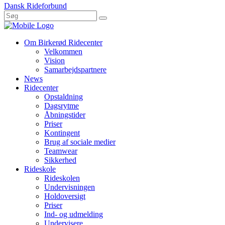
Dansk Rideforbund
Om Birkerød Ridecenter
Velkommen
Vision
Samarbejdspartnere
News
Ridecenter
Opstaldning
Dagsrytme
Åbningstider
Priser
Kontingent
Brug af sociale medier
Teamwear
Sikkerhed
Rideskole
Rideskolen
Undervisningen
Holdoversigt
Priser
Ind- og udmelding
Undervisere