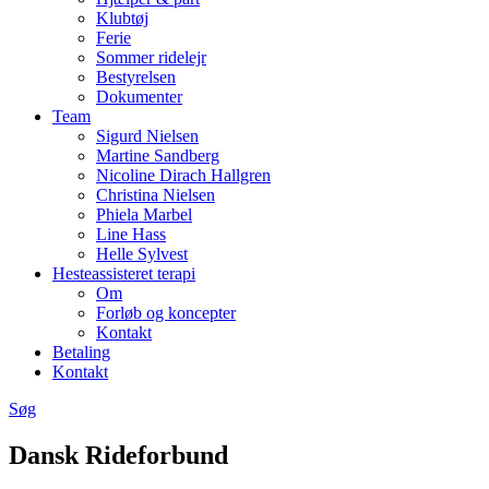
Klubtøj
Ferie
Sommer ridelejr
Bestyrelsen
Dokumenter
Team
Sigurd Nielsen
Martine Sandberg
Nicoline Dirach Hallgren
Christina Nielsen
Phiela Marbel
Line Hass
Helle Sylvest
Hesteassisteret terapi
Om
Forløb og koncepter
Kontakt
Betaling
Kontakt
Søg
Dansk Rideforbund