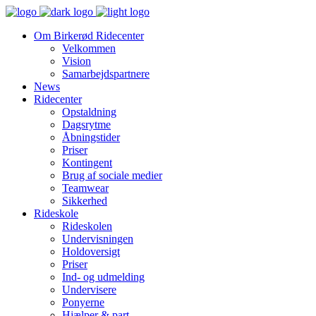
Om Birkerød Ridecenter
Velkommen
Vision
Samarbejdspartnere
News
Ridecenter
Opstaldning
Dagsrytme
Åbningstider
Priser
Kontingent
Brug af sociale medier
Teamwear
Sikkerhed
Rideskole
Rideskolen
Undervisningen
Holdoversigt
Priser
Ind- og udmelding
Undervisere
Ponyerne
Hjælper & part