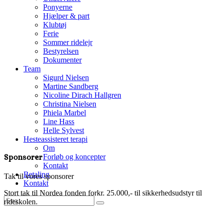
Ponyerne
Hjælper & part
Klubtøj
Ferie
Sommer ridelejr
Bestyrelsen
Dokumenter
Team
Sigurd Nielsen
Martine Sandberg
Nicoline Dirach Hallgren
Christina Nielsen
Phiela Marbel
Line Hass
Helle Sylvest
Hesteassisteret terapi
Om
Forløb og koncepter
Sponsorer
Kontakt
Betaling
Tak til vores sponsorer
Kontakt
Stort tak til Nordea fonden forkr. 25.000,- til sikkerhedsudstyr til
rideskolen.