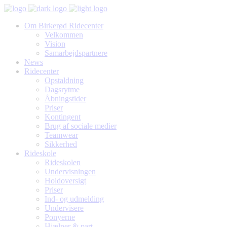
Om Birkerød Ridecenter
Velkommen
Vision
Samarbejdspartnere
News
Ridecenter
Opstaldning
Dagsrytme
Åbningstider
Priser
Kontingent
Brug af sociale medier
Teamwear
Sikkerhed
Rideskole
Rideskolen
Undervisningen
Holdoversigt
Priser
Ind- og udmelding
Undervisere
Ponyerne
Hjælper & part