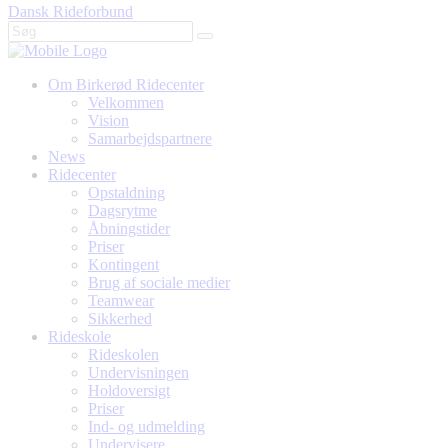
Dansk Rideforbund
Om Birkerød Ridecenter
Velkommen
Vision
Samarbejdspartnere
News
Ridecenter
Opstaldning
Dagsrytme
Åbningstider
Priser
Kontingent
Brug af sociale medier
Teamwear
Sikkerhed
Rideskole
Rideskolen
Undervisningen
Holdoversigt
Priser
Ind- og udmelding
Undervisere