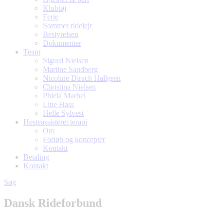
Klubtøj
Ferie
Sommer ridelejr
Bestyrelsen
Dokumenter
Team
Sigurd Nielsen
Martine Sandberg
Nicoline Dirach Hallgren
Christina Nielsen
Phiela Marbel
Line Hass
Helle Sylvest
Hesteassisteret terapi
Om
Forløb og koncepter
Kontakt
Betaling
Kontakt
Søg
Dansk Rideforbund