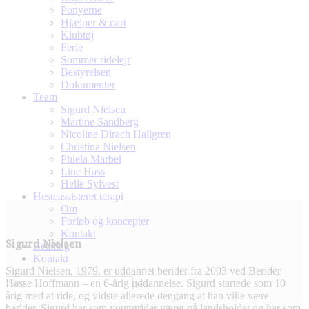
Ponyerne
Hjælper & part
Klubtøj
Ferie
Sommer ridelejr
Bestyrelsen
Dokumenter
Team
Sigurd Nielsen
Martine Sandberg
Nicoline Dirach Hallgren
Christina Nielsen
Phiela Marbel
Line Hass
Helle Sylvest
Hesteassisteret terapi
Om
Forløb og koncepter
Kontakt
Sigurd Nielsen
Betaling
Kontakt
Sigurd Nielsen, 1979, er uddannet berider fra 2003 ved Berider
Hasse Hoffmann – en 6-årig uddannelse. Sigurd startede som 10
årig med at ride, og vidste allerede dengang at han ville være
berider. Sigurd har som youngrider været på landsholdet og har som