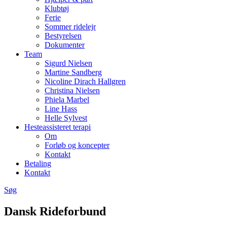
Klubtøj
Ferie
Sommer ridelejr
Bestyrelsen
Dokumenter
Team
Sigurd Nielsen
Martine Sandberg
Nicoline Dirach Hallgren
Christina Nielsen
Phiela Marbel
Line Hass
Helle Sylvest
Hesteassisteret terapi
Om
Forløb og koncepter
Kontakt
Betaling
Kontakt
Søg
Dansk Rideforbund