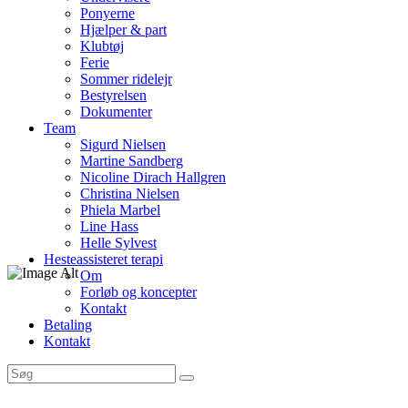
Ponyerne
Hjælper & part
Klubtøj
Ferie
Sommer ridelejr
Bestyrelsen
Dokumenter
Team
Sigurd Nielsen
Martine Sandberg
Nicoline Dirach Hallgren
Christina Nielsen
Phiela Marbel
Line Hass
Helle Sylvest
Hesteassisteret terapi
Om
Forløb og koncepter
Kontakt
Betaling
Kontakt