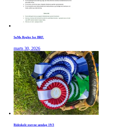
SoMe Regler for BRF.
marts 30, 2026
Rideskole stævne søndag 19/3