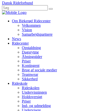
Dansk Rideforbund
Om Birkerød Ridecenter
Velkommen
Vision
Samarbejdspartnere
News
Ridecenter
Opstaldning
Dagsrytme
Åbningstider
Priser
Kontingent
Brug af sociale medier
Teamwear
Sikkerhed
Rideskole
Rideskolen
Undervisningen
Holdoversigt
Priser
Ind- og udmelding
Undervisere