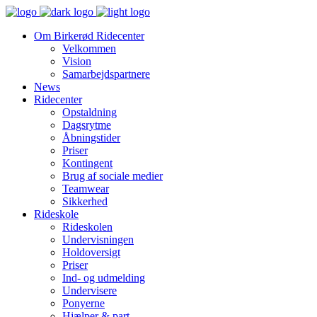
Om Birkerød Ridecenter
Velkommen
Vision
Samarbejdspartnere
News
Ridecenter
Opstaldning
Dagsrytme
Åbningstider
Priser
Kontingent
Brug af sociale medier
Teamwear
Sikkerhed
Rideskole
Rideskolen
Undervisningen
Holdoversigt
Priser
Ind- og udmelding
Undervisere
Ponyerne
Hjælper & part