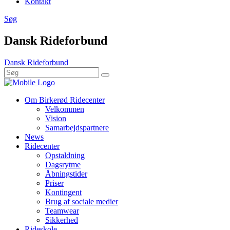
Kontakt
Søg
Dansk Rideforbund
Dansk Rideforbund
Om Birkerød Ridecenter
Velkommen
Vision
Samarbejdspartnere
News
Ridecenter
Opstaldning
Dagsrytme
Åbningstider
Priser
Kontingent
Brug af sociale medier
Teamwear
Sikkerhed
Rideskole