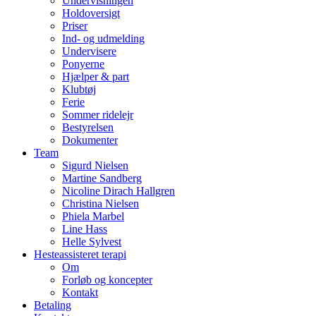
Undervisningen
Holdoversigt
Priser
Ind- og udmelding
Undervisere
Ponyerne
Hjælper & part
Klubtøj
Ferie
Sommer ridelejr
Bestyrelsen
Dokumenter
Team
Sigurd Nielsen
Martine Sandberg
Nicoline Dirach Hallgren
Christina Nielsen
Phiela Marbel
Line Hass
Helle Sylvest
Hesteassisteret terapi
Om
Forløb og koncepter
Kontakt
Betaling