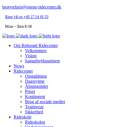
bestyrelsen@egene-ridecenter.dk
Ring til os +45 27 14 01 33
Man – Søn 8-18
Om Birkerød Ridecenter
Velkommen
Vision
Samarbejdspartnere
News
Ridecenter
Opstaldning
Dagsrytme
Åbningstider
Priser
Kontingent
Brug af sociale medier
Teamwear
Sikkerhed
Rideskole
Rideskolen