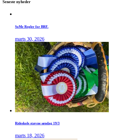
Seneste nyheder
SoMe Regler for BRF.
marts 30, 2026
Rideskole stævne søndag 19/3
marts 18, 2026