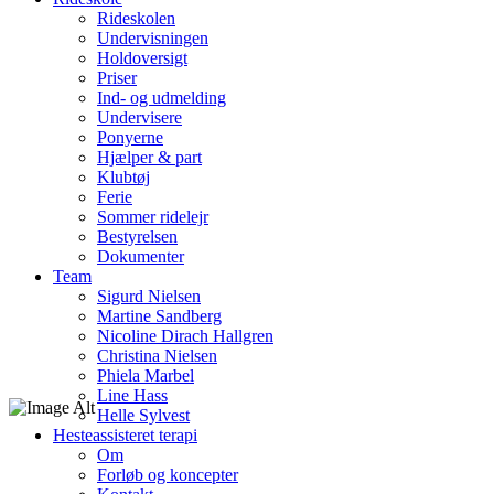
Rideskolen
Undervisningen
Holdoversigt
Priser
Ind- og udmelding
Undervisere
Ponyerne
Hjælper & part
Klubtøj
Ferie
Sommer ridelejr
Bestyrelsen
Dokumenter
Team
Sigurd Nielsen
Martine Sandberg
Nicoline Dirach Hallgren
Christina Nielsen
Phiela Marbel
Line Hass
Helle Sylvest
Hesteassisteret terapi
Om
Forløb og koncepter